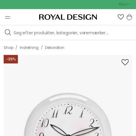
Outdoor Sale 
/
/
Shop
Indretning
Dekoration
-
39
%