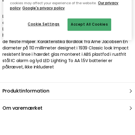
cookies may affect your experience of the website.
Our privacy
policy
Google's privacy policy
LK bordur med alarm fra Arne Jacobsen. Skrivebordet blev
designet i 1939 og er blevet opkaldt efter elektronikdirektøren
Cookie Settings
Accept All Cookies
Lauritz Knudsen, som Arne Jacobsen bygget og designet et
hus til. LK Table Watch har et klassisk udseende og passer ind i
de fleste miljøer. Karakteristika Bordklok fra Arne Jacobsen En
diameter på 110 millimeter designet i 1939 Classic look Impact
resistent linse i hærdet glas monteret i ABS plastfod i rustfrit
stål IC alarm og lyd LED Lighting To AA 1.5V batterier er
påkrævet, ikke inkluderet
Produktinformation
Om varemærket
Anbefalede produkter