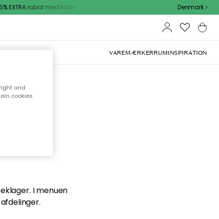
% EXTRA rabat med kode
Denmark
VAREMÆRKER
RUM
INSPIRATION
right and
tain cookies
en du
 beklager. I menuen
afdelinger.