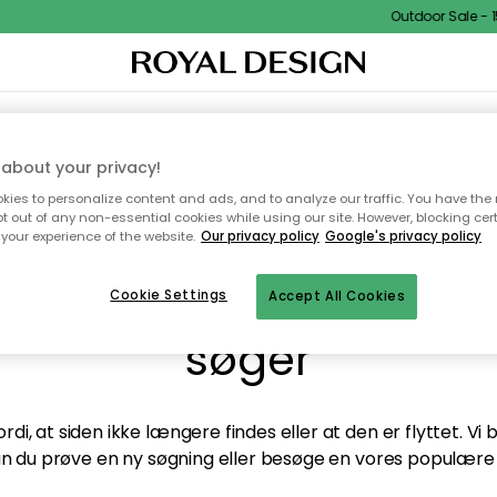
Outdoor Sale - 15
TEKSTIL & TÆPPER
KØKKENET
OPBEVARING
HAVEMØBLER
about your privacy!
ies to personalize content and ads, and to analyze our traffic. You have the 
pt out of any non-essential cookies while using our site. However, blocking cer
your experience of the website.
Our privacy policy
Google's privacy policy
andt desværre ikke sid
Cookie Settings
Accept All Cookies
søger
di, at siden ikke længere findes eller at den er flyttet. Vi
n du prøve en ny søgning eller besøge en vores populære 