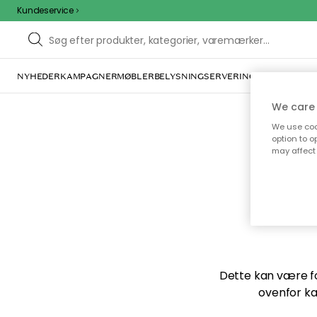
Kundeservice
NYHEDER
KAMPAGNER
MØBLER
BELYSNING
SERVERING
INDRETNING
We care 
We use cook
option to o
may affect 
Vi f
Dette kan være for
ovenfor ka