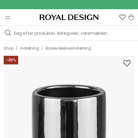
Outdoor 
/
/
Shop
Indretning
Badeværelsesindretning
-
35
%