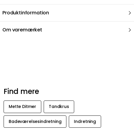
Find mere
Mette Ditmer
Tandkrus
Badeværelsesindretning
Indretning
FÅ INSPIRATION &
TILBUD FØRST
Få inspiration, nyheder og udvalgte tilbud direkte i din