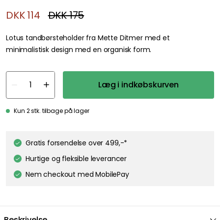
DKK 114
DKK 175
Lotus tandbørsteholder fra Mette Ditmer med et
minimalistisk design med en organisk form.
Læg i indkøbskurven
Kun 2 stk. tilbage på lager
We care about your privacy!
Gratis forsendelse over 499,-*
We use cookies to personalize content and ads, and to analyze
our traffic. You have the right and option to opt out of any non-
Hurtige og fleksible leverancer
essential cookies while using our site. However, blocking certain
cookies may affect your experience of the website.
Our privacy
Nem checkout med MobilePay
policy
Google's privacy policy
Cookie Settings
Accept All Cookies