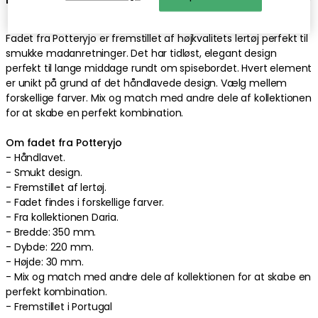
Fadet
fra
Potteryjo
er fremstillet af
højkvalitets
lertøj
perfekt
til
smukke madanretninger
. Det har
tidløst
,
elegant
design
perfekt
til lange middage rundt om spisebordet
.
Hvert element
er unikt på grund af det håndlavede design
.
Vælg mellem
forskellige farver
.
Mix og match med andre dele af kollektionen
for at skabe en perfekt kombination
.
Om fadet fra Potteryjo
-
Håndlavet
.
-
Smukt
design
.
- Fremstillet af
lertøj
.
-
Fadet findes i forskellige farver.
-
Fra kollektionen Daria.
-
Bredde: 350 mm.
-
Dybde: 220 mm.
-
Højde: 30 mm.
-
Mix og match med andre dele af kollektionen for at skabe en
perfekt kombination
.
- Fremstillet
i Portugal