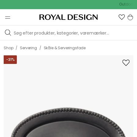
Outdoor Sale 
/
/
Shop
Servering
Skåle & Serveringsfade
-
31
%