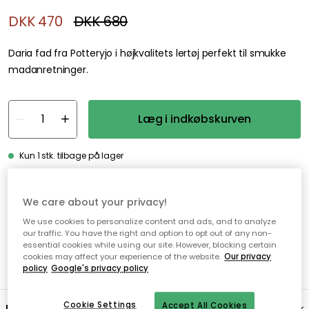
DKK 470
DKK 680
Daria fad fra Potteryjo i højkvalitets lertøj perfekt til smukke
madanretninger.
Læg i indkøbskurven
Kun 1 stk. tilbage på lager
Gratis forsendelse over 499,-*
We care about your privacy!
Hurtige og fleksible leverancer
We use cookies to personalize content and ads, and to analyze
our traffic. You have the right and option to opt out of any non-
Nem checkout med MobilePay
essential cookies while using our site. However, blocking certain
cookies may affect your experience of the website.
Our privacy
policy
Google's privacy policy
Cookie Settings
Accept All Cookies
Beskrivelse