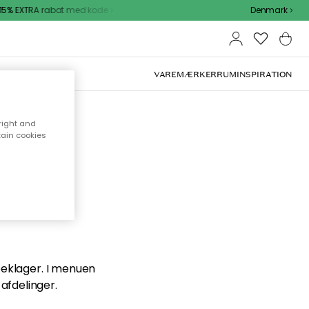
5% EXTRA rabat med kode
Denmark
VAREMÆRKER
RUM
INSPIRATION
right and
tain cookies
en du
 beklager. I menuen
afdelinger.