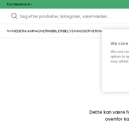
Kundeservice
NYHEDER
KAMPAGNER
MØBLER
BELYSNING
SERVERING
INDRETNING
We care 
We use cook
option to o
may affect 
Vi f
Dette kan være for
ovenfor ka