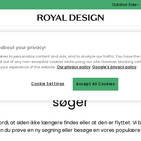
Outdoor Sale - 1
TEKSTIL & TÆPPER
KØKKENET
OPBEVARING
HAVEMØBLER
about your privacy!
ies to personalize content and ads, and to analyze our traffic. You have the 
pt out of any non-essential cookies while using our site. However, blocking cer
your experience of the website.
Our privacy policy
Google's privacy policy
andt desværre ikke sid
Cookie Settings
Accept All Cookies
søger
di, at siden ikke længere findes eller at den er flyttet. Vi
n du prøve en ny søgning eller besøge en vores populære 