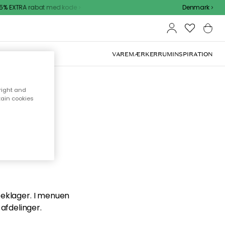
% EXTRA rabat med kode
Denmark
VAREMÆRKER
RUM
INSPIRATION
right and
tain cookies
en du
 beklager. I menuen
afdelinger.