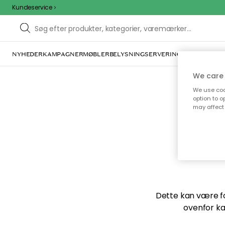
Kundeservice
NYHEDER
KAMPAGNER
MØBLER
BELYSNING
SERVERING
INDRETNING
We care 
We use cook
option to o
may affect 
Vi f
Dette kan være for
ovenfor ka