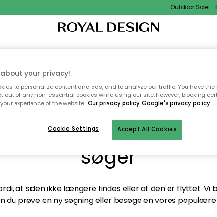
Outdoor Sale - 15
TEKSTIL & TÆPPER
KØKKENET
OPBEVARING
HAVEMØBLER
about your privacy!
ies to personalize content and ads, and to analyze our traffic. You have the 
pt out of any non-essential cookies while using our site. However, blocking cer
your experience of the website.
Our privacy policy
Google's privacy policy
andt desværre ikke sid
Cookie Settings
Accept All Cookies
søger
di, at siden ikke længere findes eller at den er flyttet. Vi
n du prøve en ny søgning eller besøge en vores populære 