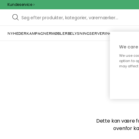
Kundeservice
NYHEDER
KAMPAGNER
MØBLER
BELYSNING
SERVERING
INDRETNING
We care 
We use cook
option to o
may affect 
Vi f
Dette kan være for
ovenfor ka