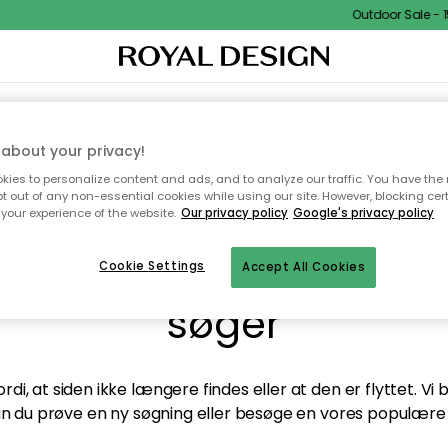
Outdoor Sale - 15
TEKSTIL & TÆPPER
KØKKENET
OPBEVARING
HAVEMØBLER
about your privacy!
ies to personalize content and ads, and to analyze our traffic. You have the 
pt out of any non-essential cookies while using our site. However, blocking cer
your experience of the website.
Our privacy policy
Google's privacy policy
andt desværre ikke sid
Cookie Settings
Accept All Cookies
søger
di, at siden ikke længere findes eller at den er flyttet. Vi
n du prøve en ny søgning eller besøge en vores populære 