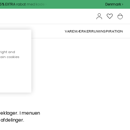
% EXTRA rabat med kode
Denmark
VAREMÆRKER
RUM
INSPIRATION
right and
tain cookies
en du
 beklager. I menuen
afdelinger.