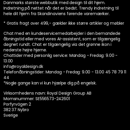
Danmarks største webbutik med design til dit hjem.
Indretning på nettet når det er bedst. Trendy indretning til
hele dit hjem fra Skandinaviens førende varemærker.
* Gratis fragt over 499,- gælder ikke større artikler og møbler
Chat med en kundeservicemedarbejder i den bemandede
åbningstid eller med vores AI-assistent, som er tilgængelig
døgnet rundt. Chat er tilgængelig via det grønne ikon i
nederste højre hjørne.
Chattider med personlig service:
Mandag - Fredag: 9.00 -
13.00
info@royaldesign.dk
Telefonåbningstider: Mandag - Fredag: 9.00 - 13.00
45 78 79 11
44
*Nogle gange kan vi kun hjælpe dig på engelsk.
Virksomhedens navn: Royal Design Group AB
Momsnummer: SE556573-242601
Porfyrvägen 2
382 37 Nybro
Sverige