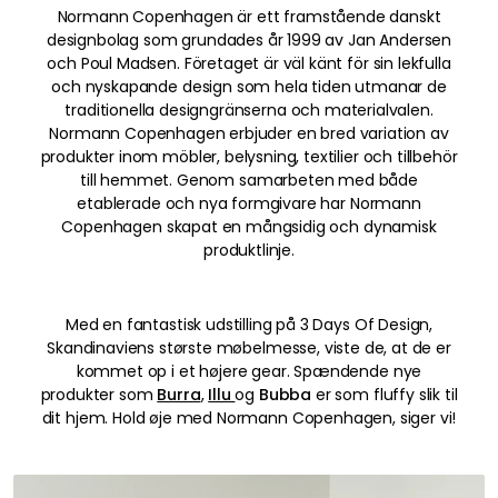
Normann Copenhagen är ett framstående danskt
designbolag som grundades år 1999 av Jan Andersen
och Poul Madsen. Företaget är väl känt för sin lekfulla
och nyskapande design som hela tiden utmanar de
traditionella designgränserna och materialvalen.
Normann Copenhagen erbjuder en bred variation av
produkter inom möbler, belysning, textilier och tillbehör
till hemmet. Genom samarbeten med både
etablerade och nya formgivare har Normann
Copenhagen skapat en mångsidig och dynamisk
produktlinje.
Med en fantastisk udstilling på 3 Days Of Design,
Skandinaviens største møbelmesse, viste de, at de er
kommet op i et højere gear. Spændende nye
produkter som
Burra
,
Illu
og
Bubba
er som fluffy slik til
dit hjem. Hold øje med Normann Copenhagen, siger vi!