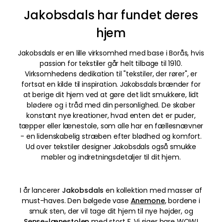
Jakobsdals har fundet deres
hjem
Jakobsdals er en lille virksomhed med base i Borås, hvis
passion for tekstiler går helt tilbage til 1910.
Virksomhedens dedikation til "tekstiler, der rører", er
fortsat en kilde til inspiration. Jakobsdals brænder for
at berige dit hjem ved at gøre det lidt smukkere, lidt
blødere og i tråd med din personlighed. De skaber
konstant nye kreationer, hvad enten det er puder,
tæpper eller lænestole, som alle har en fællesnævner
- en lidenskabelig stræben efter blødhed og komfort.
Ud over tekstiler designer Jakobsdals også smukke
møbler og indretningsdetaljer til dit hjem.
I år lancerer
Jakobsdals
en kollektion med masser af
must-haves. Den bølgede vase
Anemone
, bordene i
smuk sten, der vil tage dit hjem til nye højder, og
Sense-lænestolen
med stort F. Vi siger bare WOW!