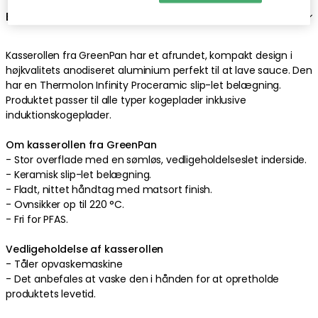
Beskrivelse
Kasserollen
fra
GreenPan
har et
afrundet
,
kompakt
design
i
højkvalitets
anodiseret aluminium
perfekt
til at lave sauce
. Den
har en
Thermolon Infinity Proceramic
slip-let belægning
.
Produktet passer til alle typer kogeplader inklusive
induktionskogeplader
.
Om kasserollen fra GreenPan
-
Stor
overflade
med en
sømløs
,
vedligeholdelseslet
inderside
.
-
Keramisk
slip-let belægning
.
-
Fladt
,
nittet
håndtag
med
matsort
finish
.
-
Ovnsikker op til 220 °C.
-
Fri for PFAS
.
Vedligeholdelse af kasserollen
-
Tåler opvaskemaskine
-
Det anbefales at vaske den i hånden for at opretholde
produktets levetid
.