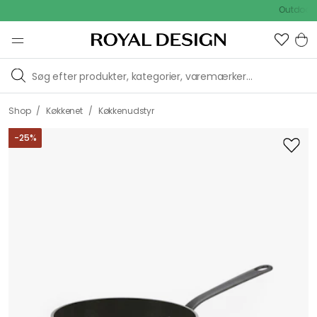
Outdoor Sal
/
/
Shop
Køkkenet
Køkkenudstyr
-
25
%