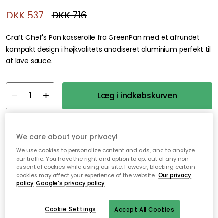
DKK 537
DKK 716
Craft Chef's Pan kasserolle fra GreenPan med et afrundet,
kompakt design i højkvalitets anodiseret aluminium perfekt til
at lave sauce.
Læg i indkøbskurven
Gratis levering
Kun 4 stk. tilbage på lager
We care about your privacy!
We use cookies to personalize content and ads, and to analyze
Gratis forsendelse over 499,-*
our traffic. You have the right and option to opt out of any non-
essential cookies while using our site. However, blocking certain
Hurtige og fleksible leverancer
cookies may affect your experience of the website.
Our privacy
Nem checkout med MobilePay
policy
Google's privacy policy
Cookie Settings
Accept All Cookies